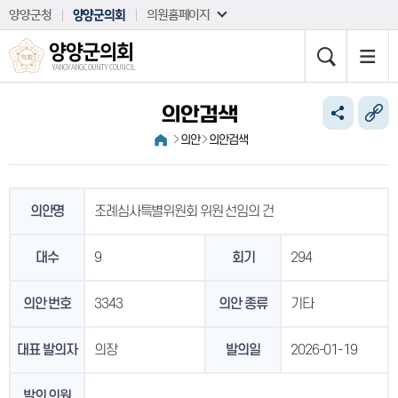
본문바로가기
양양군청
양양군의회
의원홈페이지
양양군의회
YANGYANG COUNTY COUNCIL
의안검색
의안
의안검색
의안명
조례심사특별위원회 위원 선임의 건
대수
9
회기
294
의안 번호
3343
의안 종류
기타
대표 발의자
의장
발의일
2026-01-19
발의 의원