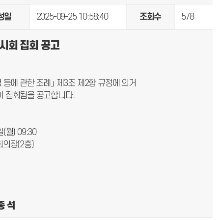
성일
2025-09-25 10:58:40
조회수
578
시회 집회 공고
영 등에 관한 조례」 제3조 제2항 규정에 의거
이 집회됨을 공고합니다.
일(월) 09:30
회의장(2층)
종 석