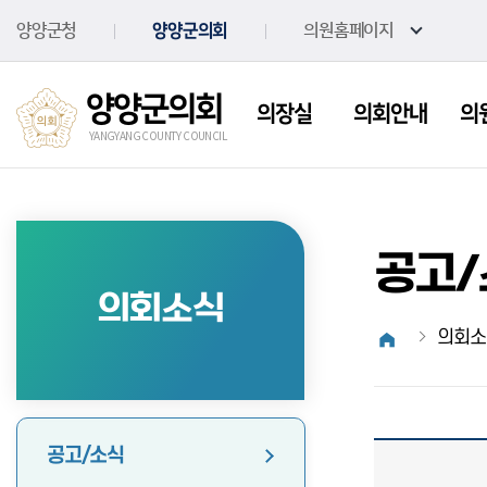
본문바로가기
양양군청
양양군의회
의원홈페이지
양양군의회
의장실
의회안내
의
YANGYANG COUNTY COUNCIL
공고/
의회소식
의회소
공고/소식