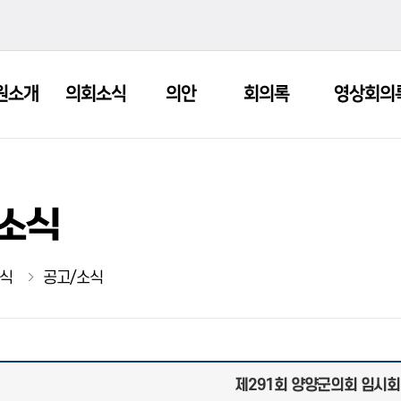
원소개
의회소식
의안
회의록
영상회의
소식
식
공고/소식
제291회 양양군의회 임시회