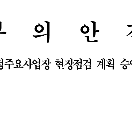
부
의
안
정주요사업장
현장점검
계획
승