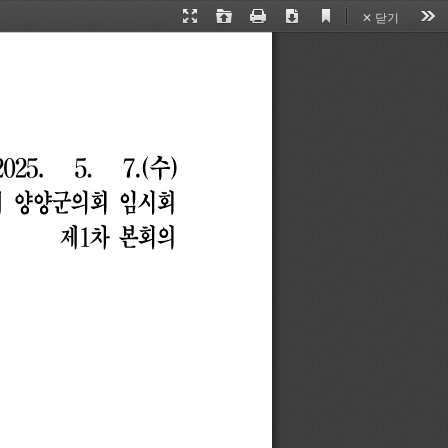
✕ 닫기
Current
Presentation
Open
Print
Download
Too
View
Mode
2025.
5.
7.(
수
)
회
양양군의회
임시회
제
1
차
본회의