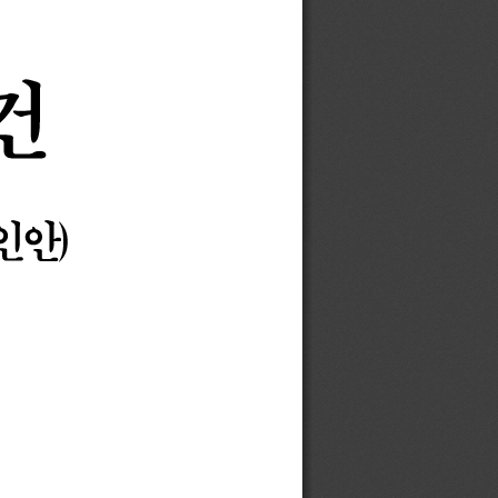
건
인안
)