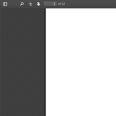
of 12
Toggle
Find
Previous
Next
Sidebar