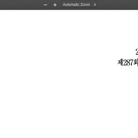
Zoom
Zoom
Out
In
제
287