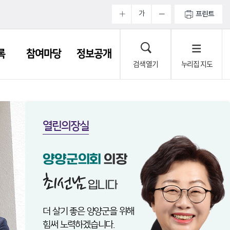
가
프린트
록
참여마당
정보공개
검색 열기
누리집 지도
열린의장실
양양군의회
의장
입니다
더 살기 좋은 양양군을 위해
힘써 노력하겠습니다.