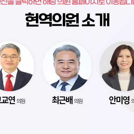
진을 클릭하면 해당 의원 홈페이지로 이동됩니
현역의원 소개
고교연
최근배
안미영
의원
의원