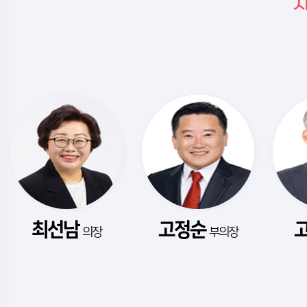
사
최선남
고정순
의장
부의장