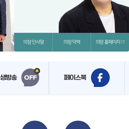
의장 인사말
의장 약력
의장 홈페이지
 생방송
페이스북