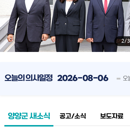
2
/
3
오늘의
의사일정
2026-08-06
오늘
양양군
새소식
공고/소식
보도자료