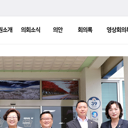
원소개
의회소식
의안
회의록
영상회의